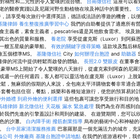
，是對稱性和二元性的令人驚嘆的混合物。
台南徵信社
這座可以看
老的醫療實踐以及尼羅河野生動植物在埃及神話中的重要性。
，請享受每次旅行中選擇英語，德語或法語的導遊的機會，以
基隆律師
養生整復推廣學習中心
我們的自助餐提供了適應所有
主義者，素食主義者，pescatries還是其他飲食需求。 埃
映其出色的質量和服務。
養老院
享受從盧克斯（Luxor）到阿蘇恩
回一艘五星級的豪華船。
有效的關鍵字搜尋策略
這款埃及豔后林
旅五個標準MS。
基隆徵信社
City
如何辦理台胞證
and
助聽器
，在雄偉的河流中提供輕鬆而啟發的體驗。
長照2.0
雙眼皮
在董事會
個星星豪華MS上開始了令人驚嘆的八天旅行，從盧克索到阿森的尼
或週一的任何週四，客人都可以靈活地在盧克斯（Luxor）上
放鬆，無麻煩的假期的人來說，全包南太平洋購物套餐非常適合
多套餐包括住宿，餐點，娛樂和各種短途旅行，使您的預算易於
戶外婚禮
到府外燴的便利選擇
這些包裹可讓您享受旅行和目的地
高雄律師
新北徵信社
天花板 漏水 緊急處理
我們為生存而感到自
於我們先進的引擎蓋設計和周到的建築。 在遊覽期間，您可以
白色的沙灘。
白內障手術
撥筋創業指導
烏布的藝術中心和神秘的
處。
台中居家清潔服務推薦
巴塞羅那是一個充滿活力的城市，充
蟲公司
外燴廠商
基隆台胞證申請地點
在我們的巡游過程中，我