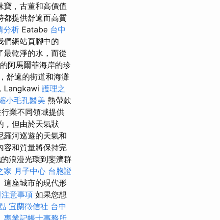
珠寶，古董和高價值
時都提供舒適而高質
情分析
Eatabe
台中
我們網站頁腳中的
供了最乾淨的水，而從
的阿馬爾菲海岸的珍
，舒適的街道和海灘
ngkawi
護理之
縮小毛孔醫美
熱帶款
在行業不同領域提供
的，但由於天氣狀
尼羅河巡遊的天氣和
內容和質量將保持完
地的浪漫光環到斐濟群
之家 月子中心
台胞證
 這座城市的現代形
與注意事項
如果您想
點
宜蘭徵信社
台中
。
專業記帳士事務所