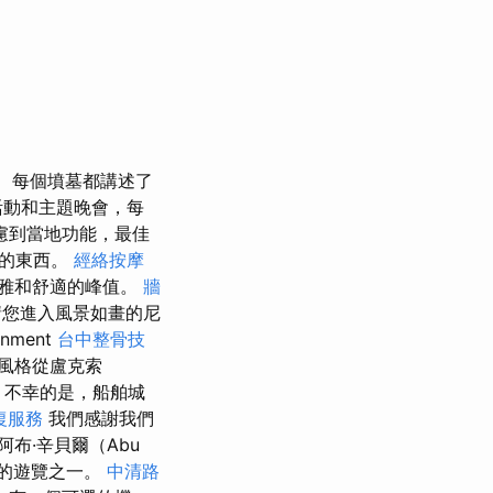
每個墳墓都講述了
活動和主題晚會，每
慮到當地功能，最佳
間的東西。
經絡按摩
雅和舒適的峰值。
牆
請您進入風景如畫的尼
nment
台中整骨技
風格從盧克索
。 不幸的是，船舶城
復服務
我們感謝我們
阿布·辛貝爾（Abu
迎的遊覽之一。
中清路