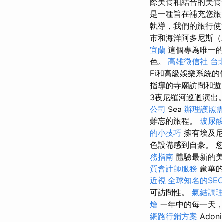
際美食相結合的美
是一種旨在補充您
執導，我們的旅行使
市和海洋阿多尼斯（
宜蘭
這個專為唯一的
色。
高雄徵信社
台
Fi和高級娛樂系統
指導的寺廟訪問和
3夜尼羅河巡迴演出
公司
Sea
辦理護照
難忘的旅程。
玻尿
的小技巧
擁有埃及
色設備感到自豪。 
務指南
體驗最新的
質會計師服務
豪華的
近視
全球知名的SEO
可訪問性。
氣結調
燴
一年中的每一天，0
網路行銷方案
Ado