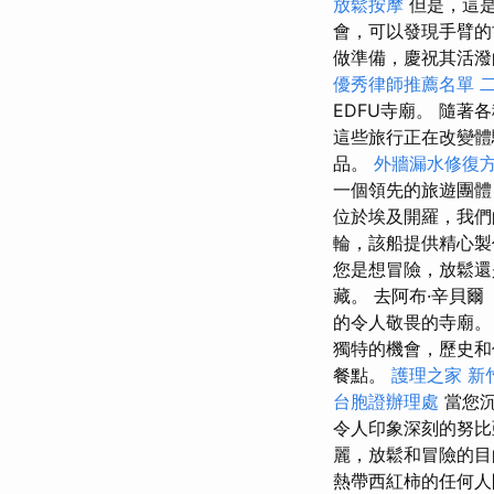
放鬆按摩
但是，這
會，可以發現手臂的
做準備，慶祝其活潑
優秀律師推薦名單
EDFU寺廟。 隨
這些旅行正在改變體
品。
外牆漏水修復
一個領先的旅遊團體
位於埃及開羅，我們
輪，該船提供精心製
您是想冒險，放鬆還
藏。 去阿布·辛貝爾
的令人敬畏的寺廟
獨特的機會，歷史
餐點。
護理之家
新
台胞證辦理處
當您
令人印象深刻的努
麗，放鬆和冒險的
熱帶西紅柿的任何