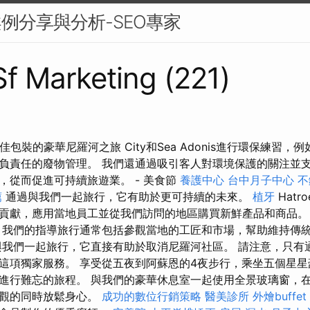
案例分享與分析-SEO專家
 Sf Marketing (221)
uan最佳包裝的豪華尼羅河之旅 City和Sea Adonis進行環保練習
負責任的廢物管理。 我們還通過吸引客人對環境保護的關注並
，從而促進可持續旅遊業。 - 美食節
養護中心
台中月子中心
不
薦
通過與我們一起旅行，它有助於更​​可持續的未來。
植牙
Hat
貢獻，應用當地員工並從我們訪問的地區購買新鮮產品和商品
我們的指導旅行通常包括參觀當地的工匠和市場，幫助維持傳
與我們一起旅行，它直接有助於取消尼羅河社區。 請注意，只有
這項獨家服務。 享受從五夜到阿蘇恩的4夜步行，乘坐五個星星
進行難忘的旅程。 與我們的豪華休息室一起使用全景玻璃窗，
景觀的同時放鬆身心。
成功的數位行銷策略
醫美診所
外燴buffet