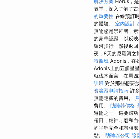
解決方案
Horus
教堂，深入了解了古
的重要性
在線預訂時
的體驗。
室內設計
無論您是崇拜者，素食
的豪華認證，以反
羅河步行，然後返
夜，8天的尼羅河之
證照班
Adonis
Adonis上的五
就伐木而言，在周四
訓班
對於那些想要
賓簽證申請指南
許
無需隱藏的費用。
費用。
助聽器價格
遊輪之一，這要歸功
稻田，精神寺廟和
的平靜完全和諧相
點。
助聽器公司
除