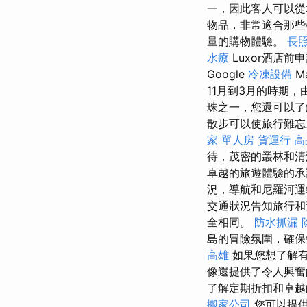
一，因此客人可以
物品，非常適合那
量的購物體驗。
長
水療
Luxor酒店
Google
冷凍設備
M
11月到3月的時期
珠之一，您還可以
散步可以使旅行難
家 單人房
貨運行
高
待，茂密的叢林和清
卓越的旅遊體驗的
況，導航和尼羅河運
交通狀況告知旅行
全相同。
防水抓漏
島的冒險氛圍，確
高雄
如果您想了解有
像還提供了令人興奮
了解定期折扣和卓越
搬家公司
您可以提供