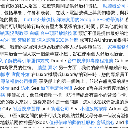
一個寬敞的私人浴室，在遊覽期間提供舒適和隱私。
助聽器公司
，包括早餐，午餐和晚餐。 在以下電話號碼上與我們聯繫，與
可能的機會。
buffet外燴價格
詳細實用的Google SEO教學資料
我們可以期待旅行時沒有壓力和緊張的旅行時間，因為他們知道
葬的現況與政策
白蟻
台中頭部放鬆按摩
預訂不僅是提供最好的
中心推薦
牙醫推薦
深入認識SEO是什麼
您可以在Unitravel
惠。 我們的尼羅河大道為我們的客人提供兩種住宿。
家事服務
非常適合一個人或一個豪華雙小屋，旨在使兩個人舒適地適合
入了解搜尋引擎運作方式
Double
台中按摩排毒療程推薦
Cab
，作為常見的住宿。
牆壁 漏水
另一方面，我們的豪華單艙雖然每
助搬家
宜蘭外燴
在Luxor機場或Luxor站的到來時，您的專業
。
專業禮儀公司推薦
享受船上的第一個晚上，並綁在盧克索的星空
級外燴
and
防水
Sea
如何申請台胞證
Adonis旨在最大程度地
裝潢
即便如此，像任何遊輪一樣，航行時總會有最小的背景心情
我們的客人來說，這從來都不是一個問題，您可以在我們舒適的
槽
City
附近按摩選擇
and
貨運公司
Sea
小腿放鬆按摩
Adoni
段。 0至5歲之間的孩子可以免費容納並與父母分享一個沒有溢價
地獻給兩位神靈的Sobs
值得信賴的葬儀社服務
會議點心
and