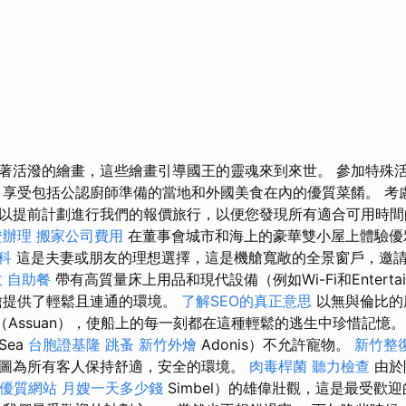
著活潑的繪畫，這些繪畫引導國王的靈魂來到來世。 參加特殊
 享受包括公認廚師準備的當地和外國美食在內的優質菜餚。 考
以提前計劃進行我們的報價旅行，以便您發現所有適合可用時
證辦理
搬家公司費用
在董事會城市和海上的豪華雙小屋上體驗優
科
這是夫妻或朋友的理想選擇，這是機艙寬敞的全景窗戶，邀
收
自助餐
帶有高質量床上用品和現代設備（例如Wi-Fi和Entertai
機艙提供了輕鬆且連通的環境。
了解SEO的真正意思
以無與倫比的
恩（Assuan），使船上的每一刻都在這種輕鬆的逃生中珍惜記憶
Sea
台胞證基隆
跳蚤
新竹外燴
Adonis）不允許寵物。
新竹整
圖為所有客人保持舒適，安全的環境。
肉毒桿菌
聽力檢查
由於
建構優質網站
月嫂一天多少錢
Simbel）的雄偉壯觀，這是最受歡