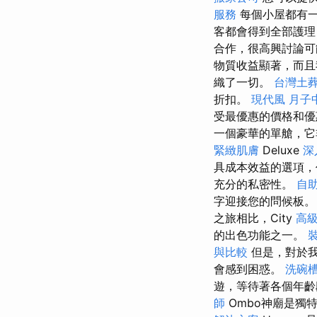
服務
每個小屋都有
客都會得到全部護理
合作，很高興討論
物質收益顯著，而且
織了一切。
台灣土
折扣。
現代風
月子
受最優惠的價格和優
一個豪華的單艙，它
緊緻肌膚
Deluxe
深
具成本效益的選項
充分的私密性。
自
字迎接您的問候板
之旅相比，City
高
的出色功能之一。
與比較
但是，對於
會感到困惑。
洗碗
遊，等待著各個年齡
師
Ombo神廟是獨特