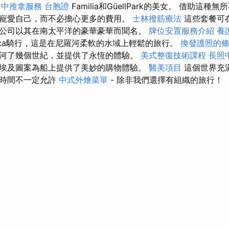
台中推拿服務
台胞證
Familia和GüellPark的美女。 借助這
寵愛自己，而不必擔心更多的費用。
士林撥筋療法
這些套餐可
公司以其在南太平洋的豪華豪華而聞名。
牌位安置服務介紹
養
ucca騎行，這是在尼羅河柔軟的水域上輕鬆的旅行。
換發護照的
河了幾個世紀，並提供了永恆的體驗。
美式整復技術課程
長照
埃及圖案為船上提供了美妙的購物體驗。
醫美項目
這個世界充
的時間不一定允許
中式外燴菜單
- 除非我們選擇有組織的旅行！