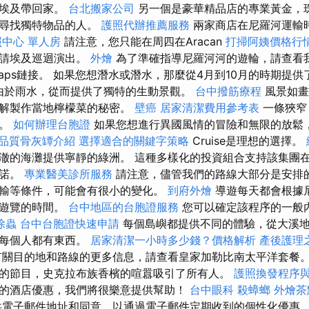
從埃及帶回家。
台北搬家公司
另一個是豪華精品店的專業黃金，
些尋找獨特物品的人。
護照代辦推薦服務
兩家商店在尼羅河運輸
照中心 單人房
請注意，您只能在周四在Aracan
打掃阿姨價格行
前申請埃及巡迴演出。
外燴
為了準確指導尼羅河河的遊輪，請查看
aps鏈接。 如果您想潛水或潛水，那麼從4月到10月的時期提
，由於雨水，從而提供了獨特的生動景觀。
台中撥筋療程
風景如畫
了解製作當地檸檬菜的秘密。
壁癌
居家清潔費用參考表
一條狹窄
忘。
如何辦理台胞證
如果您想進行異國風情的冒險和無限的放鬆，La
品質骨灰罈介紹
選擇適合的關鍵字策略
Cruise是理想的選擇。
澈的海灘提供寧靜的綠洲。 這種多樣化的投資組合支持該集團
承諾。
專業醫美診所服務
請注意，儘管我們的路線大部分是安排
輸等條件，可能會有很小的變化。
到府外燴
導遊每天都會根據
和遊覽的時間。
台中地區的台胞證服務
您可以確定該程序的一般
除蟲
台中台胞證快速申請
每個島嶼都提供不同的體驗，從大溪
保每個人都有東西。
居家清潔一小時多少錢？價格解析
產後護理
關目的地和路線的更多信息，請查看皇家加勒比南太平洋套餐。
的節目，史克拉布族香檳的喧囂吸引了所有人。
護照換發程序
的酒店優惠，我們將很樂意提供幫助！
台中眼科
殺蟑螂
外燴茶
電子郵件地址和同意，以通過電子郵件定期收到的個性化優惠