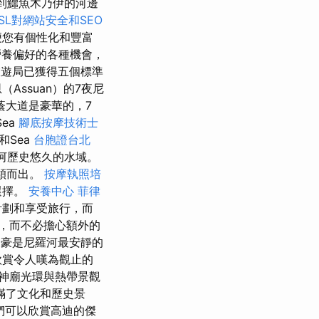
到鱷魚木乃伊的河邊
SSL對網站安全和SEO
便您有個性化和豐富
營養偏好的各種機會，
及旅遊局已獲得五個標準
（Assuan）的7夜尼
蔭大道是豪華的，7
Sea
腳底按摩技術士
和Sea
台胞證台北
羅河歷史悠久的水域。
脫穎而出。
按摩執照培
選擇。
安養中心
菲律
計劃和享受旅行，而
，而不必擔心額外的
豪是尼羅河最安靜的
欣賞令人嘆為觀止的
神廟光環與熱帶景觀
滿了文化和歷史景
們可以欣賞高迪的傑