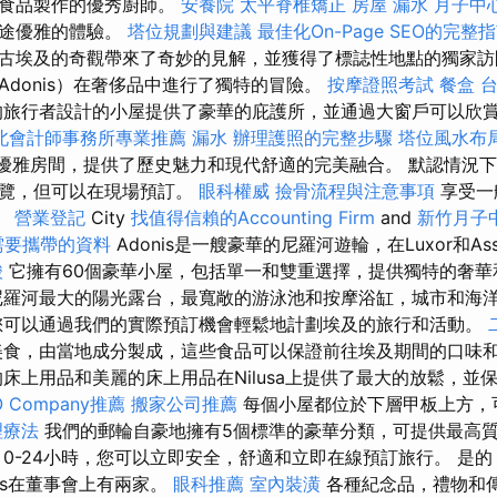
食食品製作的優秀廚師。
安養院
太平脊椎矯正
房屋 漏水
月子中
旅途優雅的體驗。
塔位規劃與建議
最佳化On-Page SEO的完整
古埃及的奇觀帶來了奇妙的見解，並獲得了標誌性地點的獨家訪
Adonis）在奢侈品中進行了獨特的冒險。
按摩證照考試
餐盒
旅行者設計的小屋提供了豪華的庇護所，並通過大窗戶可以欣
北會計師事務所專業推薦
漏水
辦理護照的完整步驟
塔位風水布
的優雅房間，提供了歷史魅力和現代舒適的完美融合。 默認情況
遊覽，但可以在現場預訂。
眼科權威
撿骨流程與注意事項
享受一
。
營業登記
City
找值得信賴的Accounting Firm
and
新竹月子
需要攜帶的資料
Adonis是一艘豪華的尼羅河遊輪，在Luxor和A
酸
它擁有60個豪華小屋，包括單一和雙重選擇，提供獨特的奢
尼羅河最大的陽光露台，最寬敞的游泳池和按摩浴缸，城市和海
您可以通過我們的實際預訂機會輕鬆地計劃埃及的旅行和活動。
美食，由當地成分製成，這些食品可以保證前往埃及期間的口味
床上用品和美麗的床上用品在Nilusa上提供了最大的放鬆，並
 Company推薦
搬家公司推薦
每個小屋都位於下層甲板上方，
理療法
我們的郵輪自豪地擁有5個標準的豪華分類，可提供最高
-24小時，您可以立即安全，舒適和立即在線預訂旅行。 是的，C
nis在董事會上有兩家。
眼科推薦
室內裝潢
各種紀念品，禮物和