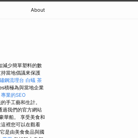
About
，例如減少簡單塑料的數
支持當地倡議來保護
鏽鋼流理台
白蟻
茶
roes積極為與當地企業
。
專業的SEO
統的手工藝和生計。
通過我們的官方網站
豪華船。 享受美食和
在這裡您可以在觀看
它是由美食食品與國