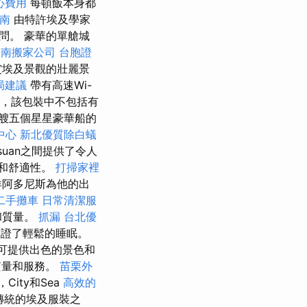
心費用
每頓飯本身都
指南
由特許埃及學家
問。 豪華的單艙城
台南搬家公司
台胞證
賞埃及景觀的壯麗景
局建議
帶有高速Wi-
下，該包裝中不包括有
艘五個星星豪華船的
中心
新北優質除白蟻
ssuan之間提供了令人
華和舒適性。
打掃家裡
洋阿多尼斯為他的出
二手攤車
日常清潔服
和質量。
抓漏
台北優
保證了輕鬆的睡眠。
可提供出色的景色和
質量和服務。
苗栗外
ity和Sea
高效的
傳統的埃及服裝之