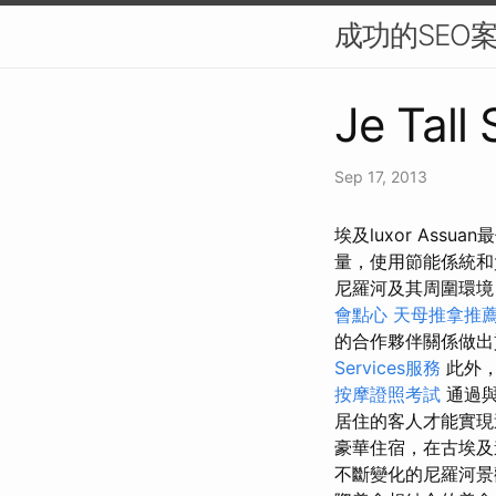
成功的SEO
Je Tall
Sep 17, 2013
埃及luxor Ass
量，使用節能係統和
尼羅河及其周圍環境
會點心
天母推拿推
的合作夥伴關係做出
Services服務
此外，
按摩證照考試
通過
居住的客人才能實現
豪華住宿，在古埃及
不斷變化的尼羅河