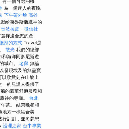
，有一個可選的機
嗎
為一個迷人的夜晚
照
下午茶外燴
高雄
觀獻給荷魯斯獵鷹神的
行
音波拉皮
-
徵信社
何選擇適合您的產
胞證的方式
Travel是
覽。
散光
我們的總部
市和海洋阿多尼斯遊
華的城市。
老鼠
無論
以發現埃及的無盡寶
您可以欣賞刻在山坡上
之一的見證人提供了
船的豪華舒適服務和
獵鷹神的寺廟。
台北
午茶。 結束晚餐和
他地方一樣結合美
旅行計劃，並向夢想
y
護理之家
台中專業