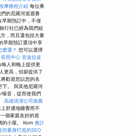
按摩療程介紹
每位乘
我們的尼羅河巡迴賽
在早期預訂中，不僅
旅行社已經為我們組
地方，而且還包括大量
提供的早期預訂選項中享
怎麼選？
您可以選擇
。
長照中心
音波拉皮
ins每人和晚上提供更
人更高，但卻提供了
員工將歡迎您以您的名
下。 與其他尼羅河
減少噪音，從而使我們
。
高雄清潔公司推薦
床上舒適地睡覺而不
s是一個家庭友好的巡
的小屋。 Kom
會計
提供量身打造的SEO