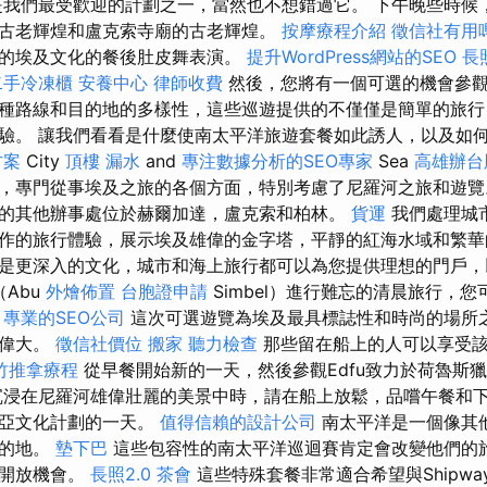
是我們最受歡迎的計劃之一，當然也不想錯過它。 下午晚些時候
古老輝煌和盧克索寺廟的古老輝煌。
按摩療程介紹
徵信社有用
的埃及文化的餐後肚皮舞表演。
提升WordPress網站的SEO
長
二手冷凍櫃
安養中心
律師收費
然後，您將有一個可選的機會參
著各種路線和目的地的多樣性，這些巡遊提供的不僅僅是簡單的旅
驗。 讓我們看看是什麼使南太平洋旅遊套餐如此誘人，以及如
方案
City
頂樓 漏水
and
專注數據分析的SEO專家
Sea
高雄辦台
，專門從事埃及之旅的各個方面，特別考慮了尼羅河之旅和遊
的其他辦事處位於赫爾加達，盧克索和柏林。
貨運
我們處理城
作的旅行體驗，展示埃及雄偉的金字塔，平靜的紅海水域和繁
是更深入的文化，城市和海上旅行都可以為您提供理想的門戶，
（Abu
外燴佈置
台胞證申請
Simbel）進行難忘的清晨旅行，
。
專業的SEO公司
這次可選遊覽為埃及最具標誌性和時尚的場所
和偉大。
徵信社價位
搬家
聽力檢查
那些留在船上的人可以享受該
竹推拿療程
從早餐開始新的一天，然後參觀Edfu致力於荷魯斯
沉浸在尼羅河雄偉壯麗的美景中時，請在船上放鬆，品嚐午餐和下
比亞文化計劃的一天。
值得信賴的設計公司
南太平洋是一個像其
目的地。
墊下巴
這些包容性的南太平洋巡迴賽肯定會改變他們的
人開放機會。
長照2.0
茶會
這些特殊套餐非常適合希望與Shipwa