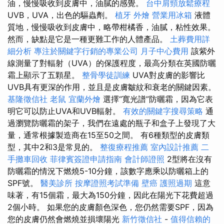
油，慢慢吸收到皮膚中，油膩的感覺。
台中肩頸放鬆療程
UVB，UVA，出色的驅蟲劑。
植牙
外燴
營業用冰箱
液體
質地，慢慢吸收到皮膚中，略帶柑橘香，油膩，粘性效果。
然而，缺點是它是一種更難工作的人體產品。
土葬費用詳
細分析
專注於關鍵字行銷的專業公司
月子中心費用
該紫外
線測量了對輻射（UVA）的保護程度，最高分類在英國防曬
霜上顯示了五顆星。
整骨學徒訓練
UVA對皮膚的影響比
UVB具有更深的作用，並且是皮膚皺紋和衰老的關鍵因素。
基隆徵信社
老鼠
宜蘭外燴
選擇“寬光譜”防曬霜，因為它表
明它可以防止UVA和UVB輻射。
有效的關鍵字搜尋策略
通
過瀏覽防曬霜的架子，我們在遠處的瓶子和盒子上發現了大
量，通常根據製造商在15至50之間。 有6種類型的皮膚類
型，其中2和3是常見的。
整復療程推薦
室內設計推薦
二
手攤車回收
菲律賓簽證申請指南
會計師證照
2型將在沒有
防曬霜的情況下燃燒5-10分鐘，該數字應乘以防曬箱上的
SPF號。
醫美診所
按摩證照考試準備
壁癌
護照過期
這意
味著，有15個霜，最大為150分鐘，因此在陽光下花費超過
2個小時。 如果您的皮膚顏色深色，您仍然需要SPF，因為
您的皮膚仍然會燃燒並損壞陽光
新竹徵信社
-
值得信賴的