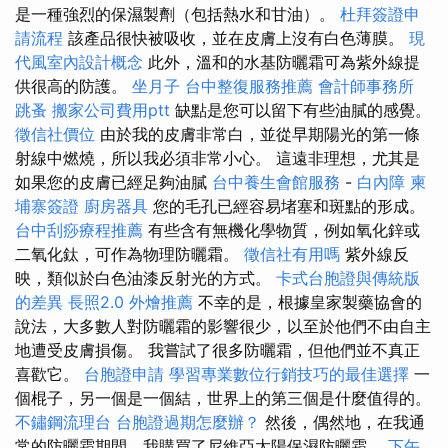
是一種強烈的保濕製劑（包括熱水和甘油）。
杜拜簽證申
請流程
該產品很快被吸收，並在皮膚上沒有白色薄膜。
現
代風室內設計概念
此外，溫和的水基防曬霜可為紫外線提
供很高的防護。
坐月子
台中整復服務推薦
會計師事務所
跳蚤
搬家公司費用ptt
缺點是您可以留下有些油膩的感覺。
徵信社價位
由於我的皮膚非常白，並從早期陽光的第一條
射線中燃燒，所以我必須非常小心。 這遠非理想，尤其是
如果您的皮膚已經足夠油膩
台中養生會館服務
-
白內障
柬
埔寨簽證
廚房器具
您的毛孔已經容易堵塞和斑點的形成。
台中刮痧療程推薦
有些含有無機化學物質，例如氧化鋅或
二氧化鈦，可作為物理防曬霜。
徵信社有用嗎
紫外線反
映，類似於白色油漆反射光的方式。
卡式台胞證與傳統版
的差異
長照2.0
外燴推薦
不幸的是，根據皇家製藥協會的
說法，大多數人對防曬霜的影響很少，以至於他們不由自主
地遭受皮膚損傷。 我嘗試了很多防曬霜，但他們並不真正
喜歡它。
台胞證申請
學習專業數位行銷技巧的最佳選擇
一
個棍子，另一個是一個結，世界上的第三個是什麼值得的。
不鏽鋼流理台
台胞證過期怎麼辦？
然後，偶然地，在我通
常的防曬霜期間，我購買了尼維亞太陽保濕防曬霜。
下午