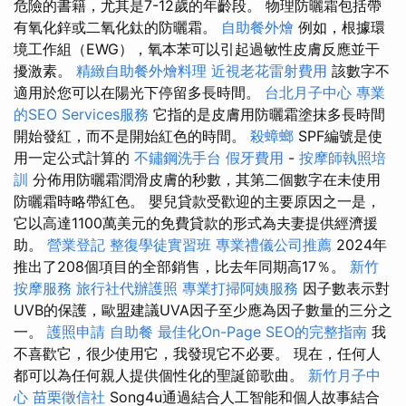
危險的書籍，尤其是7-12歲的年齡段。 物理防曬霜包括帶
有氧化鋅或二氧化鈦的防曬霜。
自助餐外燴
例如，根據環
境工作組（EWG），氧本苯可以引起過敏性皮膚反應並干
擾激素。
精緻自助餐外燴料理
近視老花雷射費用
該數字不
適用於您可以在陽光下停留多長時間。
台北月子中心
專業
的SEO Services服務
它指的是皮膚用防曬霜塗抹多長時間
開始發紅，而不是開始紅色的時間。
殺蟑螂
SPF編號是使
用一定公式計算的
不鏽鋼洗手台
假牙費用
-
按摩師執照培
訓
分佈用防曬霜潤滑皮膚的秒數，其第二個數字在未使用
防曬霜時略帶紅色。 嬰兒貸款受歡迎的主要原因之一是，
它以高達1100萬美元的免費貸款的形式為夫妻提供經濟援
助。
營業登記
整復學徒實習班
專業禮儀公司推薦
2024年
推出了208個項目的全部銷售，比去年同期高17％。
新竹
按摩服務
旅行社代辦護照
專業打掃阿姨服務
因子數表示對
UVB的保護，歐盟建議UVA因子至少應為因子數量的三分之
一。
護照申請
自助餐
最佳化On-Page SEO的完整指南
我
不喜歡它，很少使用它，我發現它不必要。 現在，任何人
都可以為任何親人提供個性化的聖誕節歌曲。
新竹月子中
心
苗栗徵信社
Song4u通過結合人工智能和個人故事結合