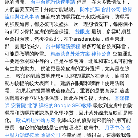
燒的時間。
台中台胞證快速申請
但是，在大多數情況下，
人們需要五到三十分鐘才能燃燒。
防水抓漏
會計公司
撿骨
流程與注意事項
無論您的防曬霜在汗水或潮濕時，防曬霜
的強度如何，都必須再次塗抹一次，理想情況下，每兩個小
時都可以保持皮膚的完全保護。
雙眼皮
最初，多雲時期甚
至會很頻繁，然後從西北，在Transdanubia，黎明東北
部，雲開始減少。
台中抓龍筋療程
最多可能會發展降雪，
可能是微弱的降雪。
精緻茶會外燴方案
律師公會
空氣運動
主要是微弱或中等的，但是在黎明時，北風和東北風可能會
有生動的動力。 奶油更是乾皮膚的更好選擇，尤其是在臉
上。 較薄的乳液質地使您可以將防曬霜放在更大，油膩的
配方較輕的較大表面上。 建議在眼睛和嘴唇上使用防曬
霜。 如果我們投票贊成這種產品，重要的是要意識到這些
防曬霜不會立即提供保護，因此在污染後，大約。
基隆律
師
安養院 北部
詳細的Google SEO教學
吸收到皮膚中的防
曬霜和防曬霜被認為是化學物質，因此紫外線未反映而是轉
化。
歐式料理外燴方案
化學成分的優點是它們的作用可能
更長，但它們的缺點是它們被吸收到皮膚中。
月子中心
台
中壓力舒緩按摩
除蟲公司
不幸的是，我很白，這導致我每