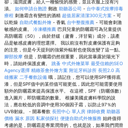
卻，滋潤皮膚，給人一種愉悅的感覺，並且衣服上沒有污
漬。
如何申請台胞證
郵政
助聽器公司
-
台中泰式按摩排毒
療程
刺激霜含有變性的酒精
超值居家清潔300元方案
- 可
以乾燥
自助式餐點外燴
- 香氣
台中整復推薦
- 可能會刺激
敏感的皮膚。
冷凍櫃推薦
巴貝兒童的防曬霜可為兒童提供
高防曬霜（50），由於舒緩（蘆薈，洋甘菊）成分，該產
品是敏感皮膚的理想選擇。 我以前沒有對皮膚保護有足夠
的注意，但是今天提到的強紫外輻射也使我改變了這一點。
腳部按摩
但是，防曬霜仍然很重要，因此當暴露於陽光下
時，請始終保護皮膚。
跳蚤
中式外燴菜單
最受信賴的SEO
Agency選擇
精緻茶會外燴方案
附近牙科診所
長照2.0
高
雄搬家
二手餐飲設備
哦，請記住，您可以使用SPF獲得底
漆，但是SPF值中的某些值可能更低，因此您可能需要使用
額外的防曬霜來提高保護水平。 在這裡，SPF（防曬係數）
進入圖片，即防曬霜的數量。 根據美國皮膚科學院的說
法，應在較低的音調中使用30個因子霜，以防止97％的
UVB射線。 - 開幕餐飲
長照中心 單人房
律師收費
助聽器
價格
漏水 原因
私家偵探社
便捷自助式外燴服務
始終值得
考慮的是，防曬霜是專業潤滑的，也就是說，如果我們潤滑