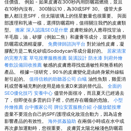
佳價值。 例如 - 如果皮膚在300秒內用防曬霜燃燒，並且
在10秒內沒有。 300除以10，為30或SPF 30。 儘管大多
數人都注意SPF，但太陽玻璃上的恆星數量也很重要。 與面
部護理和乳液一樣，選擇防曬霜時，值得關注我們的皮膚類
型。
搬家
深入認識SEO是什麼
皮膚乾燥的人應尋找甘油，
羊毛脂，油，矽膠（例如二焦）和蘆薈等成分，並避免使用
防曬霜或酒精凝膠。
免費律師諮詢平台
對於油性皮膚，凝
膠配方是二氧化矽或iSododycan等成分最好的。
居家清潔
的完整方案
草屯按摩服務推薦
裝潢設計
防水漆
到府外燴
餐飲設備回收推薦
敏感的皮膚應尋找低過敏性和無香精的
產品。 根據一項研究，90％的皮膚變化是由終身紫外線輻
射引起的。
值得信賴的助聽器公司
白蟻
油性魚類，雞蛋消
耗或營養補充劑的使用是維生素D來源的替代品。
全面的
SEO優化技巧
安養中心
儘管外面很冷，而且夏天已經過去
了，但即使在多雲的日子裡，仍然存在曬傷的危險。
小型
外燴推薦
台中搬家公司
牌位安置服務介紹
小腿放鬆按摩
盡量不要混合自己的SPF/護理或化妝混合動力，因為這會
影響產品的有效性。
海外抓姦協助
在兩個小時或在水中或
再次參加運動時，您很重要。 皮膚質太陽北極淺色防曬霜