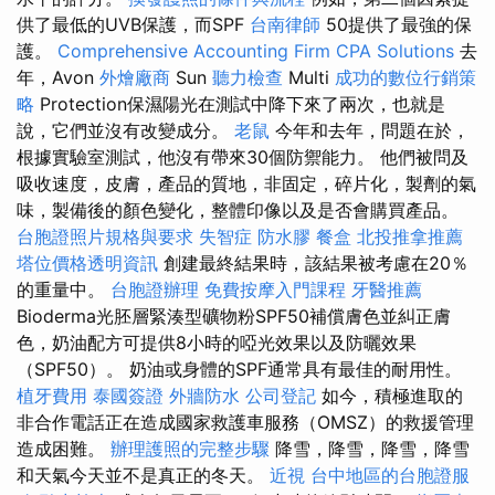
供了最低的UVB保護，而SPF
台南律師
50提供了最強的保
護。
Comprehensive Accounting Firm CPA Solutions
去
年，Avon
外燴廠商
Sun
聽力檢查
Multi
成功的數位行銷策
略
Protection保濕陽光在測試中降下來了兩次，也就是
說，它們並沒有改變成分。
老鼠
今年和去年，問題在於，
根據實驗室測試，他沒有帶來30個防禦能力。 他們被問及
吸收速度，皮膚，產品的質地，非固定，碎片化，製劑的氣
味，製備後的顏色變化，整體印像以及是否會購買產品。
台胞證照片規格與要求
失智症
防水膠
餐盒
北投推拿推薦
塔位價格透明資訊
創建最終結果時，該結果被考慮在20％
的重量中。
台胞證辦理
免費按摩入門課程
牙醫推薦
Bioderma光胚層緊湊型礦物粉SPF50補償膚色並糾正膚
色，奶油配方可提供8小時的啞光效果以及防曬效果
（SPF50）。 奶油或身體的SPF通常具有最佳的耐用性。
植牙費用
泰國簽證
外牆防水
公司登記
如今，積極進取的
非合作電話正在造成國家救護車服務（OMSZ）的救援管理
造成困難。
辦理護照的完整步驟
降雪，降雪，降雪，降雪
和天氣今天並不是真正的冬天。
近視
台中地區的台胞證服