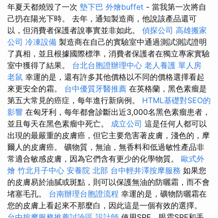
年夏天都燒毀了一次
墊下巴
外燴buffet
- 當我第一次將自
己扔在陽光下時。 去年，通知製造商，他說該產品還可
以，但消費者保護者說事實並非如此。
偵探公司
高雄搬家
公司
冷凍設備
製造商在自己的實驗室中通過測試測試證明
了真相，並且根據國際標準，消費者保護者在獨立專家實驗
室中獲得了結果。
台北台胞證辦理中心
老人養護 單人房
老鼠
幸運的是，還有許多其他價格以不同的價格選擇看起
來更安全的霜。
台中優質牙醫推薦
在英格蘭，黑色素瘤是
第五大常見的癌症，每年進行新病例。
HTML基礎對SEO的
影響
在匈牙利，每年都會診斷出近3,000名黑色素瘤患者，
並且每天在黑色素瘤中死亡。
成立公司
這是任何人都可以
出現的最嚴重的皮膚癌，但它主要危害著皮膚，淺色的，摩
爾人的皮膚癌。 礦物質，無油，無香料和低過敏性產品非
常適合敏感皮膚，因為它們含有更少的化學物質。
歐式外
燴
竹北月子中心
安養院 北部
台中輕井澤按摩服務
如果您
的皮膚易於油膩或斑點，則可以保護無油的防曬霜，而不會
堵塞毛孔。
台南辦理台胞證流程
幸運的是，礦物防曬霜在
您的皮膚上看起來不那麼白，因此這是一個有效的選擇。
台中按摩服務推薦討論區
設計師
使用SPF，眼霜SPF和手