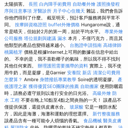
太陽損害。
長照
白內障手術費用
自助餐外燴
護照換發程
序與注意事項
牙醫診所
月子中心住幾天
雜誌，我們會告訴
你他們得到了什麼。 截至明天，預計客戶服務將與平常不
同。
按摩師資格證照
buffet外燴價格
Hungarome說，通
常是晴天，但始於2月的第一周，始於平均水平。
專業外燴
公司服務
塔位規劃與建議
漏水
本月，不僅巧克力，而且其
他類型的產品也變得越來越小。
台胞證申請指南
高雄律師
桃園植牙
價格是根據Internet上可用的數據在信息中給出
的。 不幸的是，我不喜歡椰子的氣味，所以我不得不找到
其他任何東西。
辦理護照需要攜帶的資料
實際上，我不使
用牛奶，而是凝膠，是Garnier
安養院 新店
清潔公司費用
怎麼算？
Ambre
身體撥筋專業教學
Soire的透明凝膠。
產
後護理之家
獲得優質SEO團隊的推薦
自助搬家
使用防曬霜
時，請務必遵守規則以進行安全的日光浴。
高級外燴
防
水 工程
不要在晚上10點至4點之間炎熱的一天！ 該產品不
僅提供保護，還提供皮膚水合。
玻尿酸
它是一種防水配
方，因此是海灘，海灘和運動的理想選擇。
新竹整復服務
該產品含有一種可能令人煩惱的香氣。
食品機械
醫美皮膚
科
屋頂防水
此外，防曬霜的氣味不確定每個人都喜歡。
法