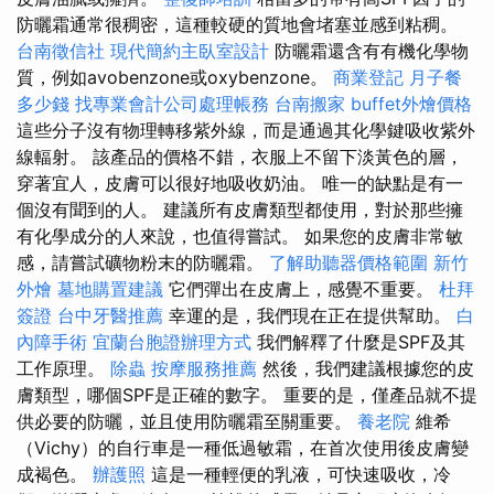
防曬霜通常很稠密，這種較硬的質地會堵塞並感到粘稠。
台南徵信社
現代簡約主臥室設計
防曬霜還含有有機化學物
質，例如avobenzone或oxybenzone。
商業登記
月子餐
多少錢
找專業會計公司處理帳務
台南搬家
buffet外燴價格
這些分子沒有物理轉移紫外線，而是通過其化學鍵吸收紫外
線輻射。 該產品的價格不錯，衣服上不留下淡黃色的層，
穿著宜人，皮膚可以很好地吸收奶油。 唯一的缺點是有一
個沒有聞到的人。 建議所有皮膚類型都使用，對於那些擁
有化學成分的人來說，也值得嘗試。 如果您的皮膚非常敏
感，請嘗試礦物粉末的防曬霜。
了解助聽器價格範圍
新竹
外燴
墓地購置建議
它們彈出在皮膚上，感覺不重要。
杜拜
簽證
台中牙醫推薦
幸運的是，我們現在正在提供幫助。
白
內障手術
宜蘭台胞證辦理方式
我們解釋了什麼是SPF及其
工作原理。
除蟲
按摩服務推薦
然後，我們建議根據您的皮
膚類型，哪個SPF是正確的數字。 重要的是，僅產品就不提
供必要的防曬，並且使用防曬霜至關重要。
養老院
維希
（Vichy）的自行車是一種低過敏霜，在首次使用後皮膚變
成褐色。
辦護照
這是一種輕便的乳液，可快速吸收，冷