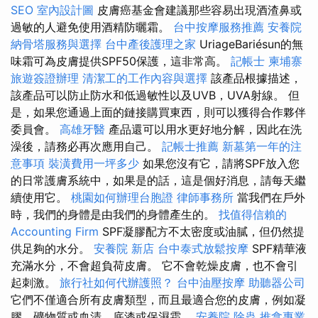
SEO
室內設計圖
皮膚癌基金會建議那些容易出現酒渣鼻或
過敏的人避免使用酒精防曬霜。
台中按摩服務推薦
安養院
納骨塔服務與選擇
台中產後護理之家
UriageBariésun的無
味霜可為皮膚提供SPF50保護，這非常高。
記帳士
柬埔寨
旅遊簽證辦理
清潔工的工作內容與選擇
該產品根據描述，
該產品可以防止防水和低過敏性以及UVB，UVA射線。 但
是，如果您通過上面的鏈接購買東西，則可以獲得合作夥伴
委員會。
高雄牙醫
產品還可以用水更好地分解，因此在洗
澡後，請務必再次應用自己。
記帳士推薦
新墓第一年的注
意事項
裝潢費用一坪多少
如果您沒有它，請將SPF放入您
的日常護膚系統中，如果是的話，這是個好消息，請每天繼
續使用它。
桃園如何辦理台胞證
律師事務所
當我們在戶外
時，我們的身體是由我們的身體產生的。
找值得信賴的
Accounting Firm
SPF凝膠配方不太密度或油膩，但仍然提
供足夠的水分。
安養院 新店
台中泰式放鬆按摩
SPF精華液
充滿水分，不會超負荷皮膚。 它不會乾燥皮膚，也不會引
起刺激。
旅行社如何代辦護照？
台中油壓按摩
助聽器公司
它們不僅適合所有皮膚類型，而且最適合您的皮膚，例如凝
膠，礦物質或血清，底漆或保濕霜。
安養院
除蟲
推拿專業