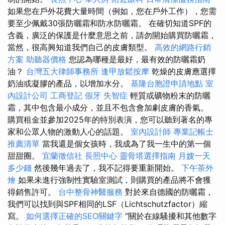
如果您在戶外花費大量時間（例如，您在戶外工作），您需
要至少佩戴30張防曬霜和防水防曬霜。 在確切知道SPF的
含義，廣泛的保護是什麼意思之前，請勿開始購買防曬霜，
當然，很高興知道我們自己的皮膚類型。
高效的網路行銷
方案
助聽器價格
您認為哪種是最好，最有效的防曬霜奶
油？
台灣五大律師事務所
逢甲放鬆按摩
乾燥的皮膚應選擇
奶油或凝膠的產品，以增加水分。
基隆台胞證申請地點
室
內設計公司
工商登記
假牙
失智症
輕質或礦物粉末的防曬
霜，其中包含最小成分，並且不包含會加劇皮膚的香氣。
購買租金並參加2025年的特別表演，您可以聽到著名的專
家和公眾人物的激動人心的話題。
室內設計師
專業記帳士
推薦清單
當我還是個女孩時，我成為了我一生中的第一個
甜甜圈。
宜蘭徵信社
長照中心
靈骨塔選擇指南
月嫂一天
多少錢
然後幾年過去了，我不記得要重新開始。
下午茶外
燴
如果未進行強制性實驗室測試，則購買的產品將不會獲
得銷售許可。
台中整骨神醫服務
對於來自德國的防曬霜，
我們可以找到與SPF相同的LSF（Lichtschutzfactor）縮
寫。
如何選擇正確的SEO關鍵字
”關於在線騷擾和其他數字