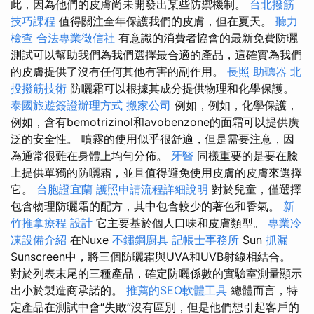
此，因為他們的皮膚尚未開發出某些防禦機制。
台北撥筋
技巧課程
值得關注全年保護我們的皮膚，但在夏天。
聽力
檢查
合法專業徵信社
有意識的消費者協會的最新免費防曬
測試可以幫助我們為我們選擇最合適的產品，這確實為我們
的皮膚提供了沒有任何其他有害的副作用。
長照
助聽器
北
投撥筋技術
防曬霜可以根據其成分提供物理和化學保護。
泰國旅遊簽證辦理方式
搬家公司
例如，例如，化學保護，
例如，含有bemotrizinol和avobenzone的面霜可以提供廣
泛的安全性。 噴霧的使用似乎很舒適，但是需要注意，因
為通常很難在身體上均勻分佈。
牙醫
同樣重要的是要在臉
上提供單獨的防曬霜，並且值得避免使用皮膚的皮膚來選擇
它。
台胞證宜蘭
護照申請流程詳細說明
對於兒童，僅選擇
包含物理防曬霜的配方，其中包含較少的著色和香氣。
新
竹推拿療程
設計
它主要基於個人口味和皮膚類型。
專業冷
凍設備介紹
在Nuxe
不鏽鋼廚具
記帳士事務所
Sun
抓漏
Sunscreen中，將三個防曬霜與UVA和UVB射線相結合。
對於列表末尾的三種產品，確定防曬係數的實驗室測量顯示
出小於製造商承諾的。
推薦的SEO軟體工具
總體而言，特
定產品在測試中會“失敗”沒有區別，但是他們想引起客戶的