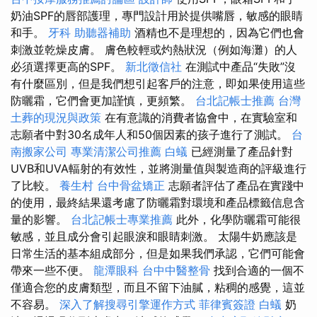
奶油SPF的唇部護理，專門設計用於提供嘴唇，敏感的眼睛
和手。
牙科
助聽器補助
酒精也不是理想的，因為它們也會
刺激並乾燥皮膚。 膚色較輕或灼熱狀況（例如海灘）的人
必須選擇更高的SPF。
新北徵信社
在測試中產品“失敗”沒
有什麼區別，但是我們想引起客戶的注意，即如果使用這些
防曬霜，它們會更加謹慎，更頻繁。
台北記帳士推薦
台灣
土葬的現況與政策
在有意識的消費者協會中，在實驗室和
志願者中對30名成年人和50個因素的孩子進行了測試。
台
南搬家公司
專業清潔公司推薦
白蟻
已經測量了產品針對
UVB和UVA輻射的有效性，並將測量值與製造商的評級進行
了比較。
養生村
台中骨盆矯正
志願者評估了產品在實踐中
的使用，最終結果還考慮了防曬霜對環境和產品標籤信息含
量的影響。
台北記帳士專業推薦
此外，化學防曬霜可能很
敏感，並且成分會引起眼淚和眼睛刺激。 太陽牛奶應該是
日常生活的基本組成部分，但是如果我們承認，它們可能會
帶來一些不便。
龍潭眼科
台中中醫整骨
找到合適的一個不
僅適合您的皮膚類型，而且不留下油膩，粘稠的感覺，這並
不容易。
深入了解搜尋引擎運作方式
菲律賓簽證
白蟻
奶