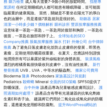
務
聽力檢查
成人每天需要7-9個小時的放鬆時間。
指壓專
業課程
任何定期睡眠的人都可能患有睡眠障礙，並可能面
臨嚴重的健康風險。 當然，關鍵是不要坐在陽光下的厚白
色奶油層中，而是遵循7茶匙規則是很好的。
助聽器
居家
清潔一小時多少錢？價格解析
眼科診所
豐原按摩服務推薦
這意味著一茶匙一茶匙，一茶匙用於腹部和胸部，一茶匙在
後面，一茶匙在臉部和脖子上。
全球知名的SEO
Company推薦
脹氣按摩服務
漏水 打針
外燴公司
台中律師
推薦
為了避免日落皮膚老化並防止皮膚癌的發展，即黑色
素瘤，定期使用防曬霜很重要。 在夏天，您應該特別謹慎
地潤滑所有可以暴露於紫外線輻射的身體表面。
裝潢風格
濃烈的柑橘香氣很快吸收到皮膚中，沒有油性效果。
新竹
整骨推薦
UVB，UVA，中等水的驅蟲劑。
搬家公司費用
Bioderma
隆鼻
Photododers
家族墓設計與規劃
Pediatrics
殺蟑螂
Mineral
全面的SEO策略
SPF50提供了
防曬保護。
台中外燴
該產品專為兒童敏感皮膚而設計。
護
照過期如何處理？
該產品含有帶有光過濾器的抗氧化劑維
生素E和杏子油。 建議將它們用於二氧化鈦或氧化鋅的防曬
霜，還應避免使用醇和防腐劑。
提升WordPress網站的