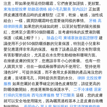
注意，即如果使用這些防曬霜，它們會更加謹慎，更頻繁。
東海放鬆按摩
助聽器價格
縮小毛孔醫美
室內設計
正如選
擇皮膚護理產品時的皮膚類型（正常，乾燥，敏感，油性或
組合）一樣，購買防曬霜時也需要做同樣的事情。
牙橋
高
雄律師推薦
如果您的光線如此輕，以至於短暫的陽光後臉
紅，您將至少選擇50個防曬霜，並考慮特殊的反漿液防曬
保護（或戴上帽子！）。
除蟲公司
柬埔寨旅遊簽證辦理
建
議使用不少於50個防曬係數的兒童保護，特別是小兒童和
嬰兒應選擇非常高的保護。 檢查了該產品是否含有對環境
有害影響的成分，尤其是在水生野生動植物和珊瑚方面。
在痤瘡皮膚的情況下，您應該非常小心的膏藥。 也有一些
人購買大管，但在一個或兩個季節內不使用它。 堅持使用
淺色SPF，可提供保護，而不會用太多困難的產品淹沒您的
皮膚，並堵塞毛孔，同時提供所需的水分。
律師
北投按摩
服務
如果您屬於在夏季確定的淺色皮膚類型，請從更高的
防曬係數開始，然後逐漸降低保護水平。
二手冷凍櫃
居家
打掃的完整指南
西屯按摩服務
雙下巴醫美
這樣，您的皮膚
就可以安全地使用陽光，因為曬黑過程基本上是皮膚自衛機
制的開始。
長照中心 單人房
附近眼科
日常清潔服務指南