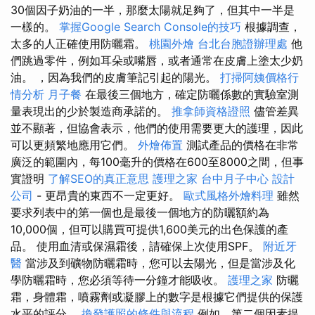
30個因子奶油的一半，那麼太陽就足夠了，但其中一半是
一樣的。
掌握Google Search Console的技巧
根據調查，
太多的人正確使用防曬霜。
桃園外燴
台北台胞證辦理處
他
們跳過零件，例如耳朵或嘴唇，或者通常在皮膚上塗太少奶
油。 ，因為我們的皮膚筆記引起的陽光。
打掃阿姨價格行
情分析
月子餐
在最後三個地方，確定防曬係數的實驗室測
量表現出的少於製造商承諾的。
推拿師資格證照
儘管差異
並不顯著，但協會表示，他們的使用需要更大的護理，因此
可以更頻繁地應用它們。
外燴佈置
測試產品的價格在非常
廣泛的範圍內，每100毫升的價格在600至8000之間，但事
實證明
了解SEO的真正意思
護理之家
台中月子中心
設計
公司
- 更昂貴的東西不一定更好。
歐式風格外燴料理
雖然
要求列表中的第一個也是最後一個地方的防曬額約為
10,000個，但可以購買可提供1,600美元的出色保護的產
品。 使用血清或保濕霜後，請確保上次使用SPF。
附近牙
醫
當涉及到礦物防曬霜時，您可以去陽光，但是當涉及化
學防曬霜時，您必須等待一分鐘才能吸收。
護理之家
防曬
霜，身體霜，噴霧劑或凝膠上的數字是根據它們提供的保護
水平的評分。
換發護照的條件與流程
例如，第二個因素提