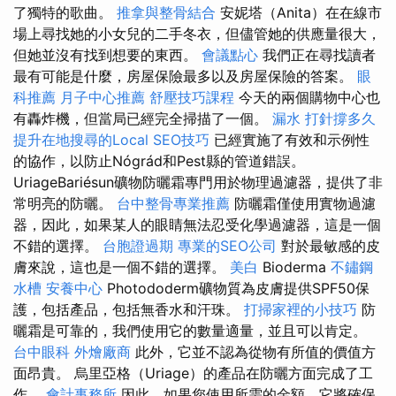
了獨特的歌曲。
推拿與整骨結合
安妮塔（Anita）在在線市
場上尋找她的小女兒的二手冬衣，但儘管她的供應量很大，
但她並沒有找到想要的東西。
會議點心
我們正在尋找讀者
最有可能是什麼，房屋保險最多以及房屋保險的答案。
眼
科推薦
月子中心推薦
舒壓技巧課程
今天的兩個購物中心也
有轟炸機，但當局已經完全掃描了一個。
漏水 打針撐多久
提升在地搜尋的Local SEO技巧
已經實施了有效和示例性
的協作，以防止Nógrád和Pest縣的管道錯誤。
UriageBariésun礦物防曬霜專門用於物理過濾器，提供了非
常明亮的防曬。
台中整骨專業推薦
防曬霜僅使用實物過濾
器，因此，如果某人的眼睛無法忍受化學過濾器，這是一個
不錯的選擇。
台胞證過期
專業的SEO公司
對於最敏感的皮
膚來說，這也是一個不錯的選擇。
美白
Bioderma
不鏽鋼
水槽
安養中心
Photododerm礦物質為皮膚提供SPF50保
護，包括產品，包括無香水和汗珠。
打掃家裡的小技巧
防
曬霜是可靠的，我們使用它的數量適量，並且可以肯定。
台中眼科
外燴廠商
此外，它並不認為從物有所值的價值方
面昂貴。 烏里亞格（Uriage）的產品在防曬方面完成了工
作。
會計事務所
因此，如果您使用所需的金額，它將確保