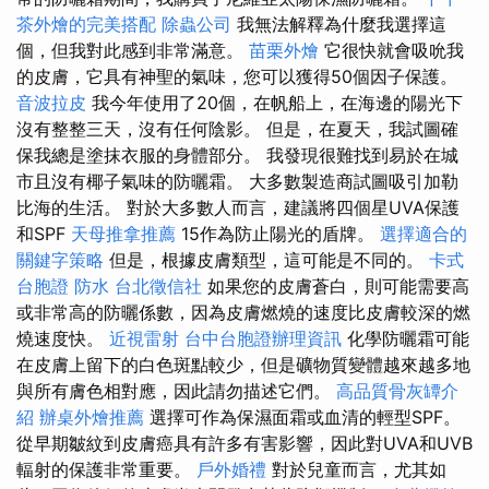
茶外燴的完美搭配
除蟲公司
我無法解釋為什麼我選擇這
個，但我對此感到非常滿意。
苗栗外燴
它很快就會吸吮我
的皮膚，它具有神聖的氣味，您可以獲得50個因子保護。
音波拉皮
我今年使用了20個，在帆船上，在海邊的陽光下
沒有整整三天，沒有任何陰影。 但是，在夏天，我試圖確
保我總是塗抹衣服的身體部分。 我發現很難找到易於在城
市且沒有椰子氣味的防曬霜。 大多數製造商試圖吸引加勒
比海的生活。 對於大多數人而言，建議將四個星UVA保護
和SPF
天母推拿推薦
15作為防止陽光的盾牌。
選擇適合的
關鍵字策略
但是，根據皮膚類型，這可能是不同的。
卡式
台胞證
防水
台北徵信社
如果您的皮膚蒼白，則可能需要高
或非常高的防曬係數，因為皮膚燃燒的速度比皮膚較深的燃
燒速度快。
近視雷射
台中台胞證辦理資訊
化學防曬霜可能
在皮膚上留下的白色斑點較少，但是礦物質變體越來越多地
與所有膚色相對應，因此請勿描述它們。
高品質骨灰罈介
紹
辦桌外燴推薦
選擇可作為保濕面霜或血清的輕型SPF。
從早期皺紋到皮膚癌具有許多有害影響，因此對UVA和UVB
輻射的保護非常重要。
戶外婚禮
對於兒童而言，尤其如