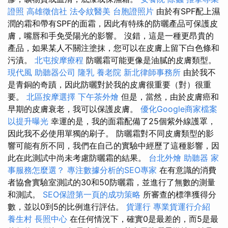
證照
高雄徵信社
法令紋醫美
台胞證照片
由於有SPF配上濕
潤的霜和帶有SPF的面霜，因此有特殊的防曬產品可保護皮
膚，嘴唇和手免受陽光的影響。 沒錯，這是一種更昂貴的
產品，如果某人不關注塗抹，您可以在皮膚上留下白色條和
污漬。
北屯按摩療程
防曬霜可能更像是油膩的皮膚類型。
現代風
助聽器公司
隆乳
養老院
新北律師事務所
由於我不
是青銅的奇蹟，因此防曬對於我的皮膚很重要（對）很重
要。
北區按摩選擇
下午茶外燴
但是，當然，由於皮膚癌和
早期的皮膚衰老，我可以保護皮膚。
優化Google商家檔案
以提升曝光
幸運的是，我的面霜配備了25個紫外線護罩，
因此我不必使用單獨的刷子。 防曬霜對不同皮膚類型的影
響可能有所不同，我們在自己的實驗中經歷了這種影響，因
此在此測試中尚未考慮防曬霜的結果。
台北外燴
助聽器
家
事服務怎麼選？
專注數據分析的SEO專家
在有意識的消費
者協會實驗室測試的30和50防曬霜，並進行了無數的測量
和測試。
SEO保證第一頁的成功策略
所審查的標準獲得分
數，並以0到5的比例進行評估。
貨運行
專業貨運行介紹
養生村
長照中心
在任何情況下，確實0是最差的，而5是最