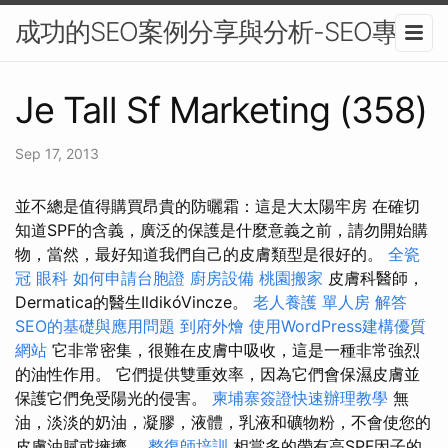
成功的SEO案例分享與分析-SEO專家
Je Tall Sf Marketing (358)
Sep 17, 2013
並不總是值得購買昂貴的防曬霜：這是大太陽牢房 在確切
知道SPF的含義，廣泛的保護是什麼意義之前，請勿開始購
物，當然，最好知道我們自己的皮膚類型是很好的。
全瓷
冠
眼科
如何申請台胞證
廚房設備
桃園搬家
皮膚科醫師，
Dermatica的醫生IldikóVincze。
老人養護 單人房
解答
SEO的基礎與應用問題
到府外燴
使用WordPress建構優質
網站
它非常密集，很難在皮膚中吸收，這是一種非常強烈
的油性作用。 它們提供雙重效率，因為它們會保濕皮膚並
保護它們免受陽光的侵害。
柬埔寨簽證快速辦理教學
無
油，淡淡的奶油，凝膠，液體，乳液和礦物粉，不會使您的
皮膚油膩或擁擠。
整復師培訓
相當多的帶有高SPF因子的