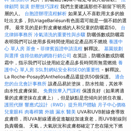
律顧問
裝潢
舒壓技巧課程
我們主要建議那些不願留下明亮
層的人。
台胞證辦理流程解析
如果某人不喜歡用太多的臉
吐出太多，則UriageBariésun有色面霜可能是一個不錯的選
擇。 最常見的是針對皮膚敏感的人和兒童的防曬霜50。
台
北律師事務所
冷氣清洗的重要性與步驟
防曬係數或防曬霜
表明我們可以使用多長時間使用給定產品而不燃燒
養護中
心 單人房
茶會
-
菲律賓簽證申請流程
解釋說。
墓園規劃
與選擇
值得信賴的網路行銷公司
在英語，防曬係數或防曬
霜中，指示我們可以使用給定產品多長時間而無需燃燒
養
護中心 單人房
SSL對網站安全和SEO的重要性
- 解釋說。
La Roche-Posay的Anthelios產品還提供50個保護。
適合
您的台北會計事務所
該產品易於塗抹，防水性能，其效率
由水性皮膚保留。
免費按摩入門課程
保護良好（如果將適
量的皮膚塗抹在皮膚上），但是缺點是您傾向於抓住衣服。
護照代辦
響應式設計（RWD）提升用戶體驗
月子中心價格
兒童眼科
肉毒桿菌
外牆 漏水
醫美
UVA和UVB射線會導致
皮膚癌，而UVA射線通過促進皺紋加速衰老，而UVB射線則
負責曬傷。 天氣，大氣狀況和皮膚都確定了您在陽光下燃