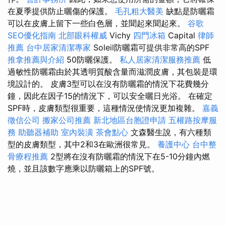
在夏季提供防止曬傷的保護。
毛孔粗大醫美
缺點是防曬霜
可以在皮膚上留下一些白色層，並聞起來聞起來。
谷歌
SEO優化指南
北部眼科權威
Vichy
四門冰箱
Capital
律師
推薦
台中居家清潔專家
Soleil防曬霜可提供非常高的SPF
推拿推薦與介紹
50防曬保護。
私人居家清潔服務推薦
低
過敏性防曬霜由於其透明質酸含量而滋潤皮膚，其包裝是環
境設計的。 皮膚3型可以在沒有防曬霜的情況下花費幾分
鐘，因此在因子15的情況下，可以安全曬日光浴。 在確定
SPF時，皮膚類型很重要，這種情況使情況更加複雜。
嘉義
徵信公司
搬家公司推薦
新北地區台胞證申請
五權路按摩服
務
助聽器補助
室內裝潢
茶會點心
文森醫生說，有六種類
型的皮膚類型，其中2和3在歐洲很常見。
養護中心
台中整
骨療程推薦
2型將在沒有防曬霜的情況下在5-10分鐘內燃
燒，並且該數字應乘以防曬箱上的SPF號。